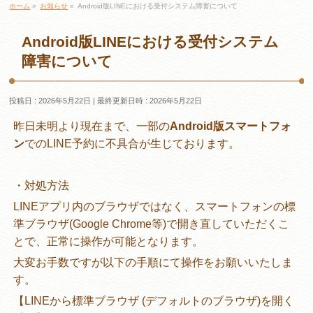
ホーム
»
お知らせ
»
Android版LINEにおける受付システム障害について
Android版LINEにおける受付システム
障害について
投稿日 : 2026年5月22日
最終更新日時 : 2026年5月22日
昨日未明より現在まで、一部の
Android版スマートフォ
ン
でのLINE予約に不具合が生じております。
・対処方法
LINEアプリ内のブラウザではなく、スマートフォンの標
準ブラウザ(Google Chrome等)で開き直していただくこ
とで、正常に操作が可能となります。
大変お手数ですが以下の手順にて操作をお願いいたしま
す。
【LINEから標準ブラウザ (デフォルトのブラウザ)を開く