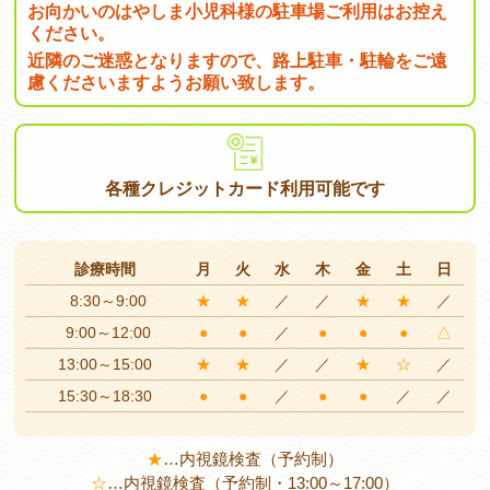
お向かいのはやしま小児科様の駐車場ご利用はお控え
ください。
近隣のご迷惑となりますので、路上駐車・駐輪をご遠
慮くださいますようお願い致します。
各種クレジットカード
利用可能です
診療時間
月
火
水
木
金
土
日
8:30～9:00
★
★
／
／
★
★
／
9:00～12:00
●
●
／
●
●
●
△
13:00～15:00
★
★
／
／
★
☆
／
15:30～18:30
●
●
／
●
●
／
／
★
…
内視鏡検査（予約制）
☆
…
内視鏡検査（予約制・13:00～17:00）