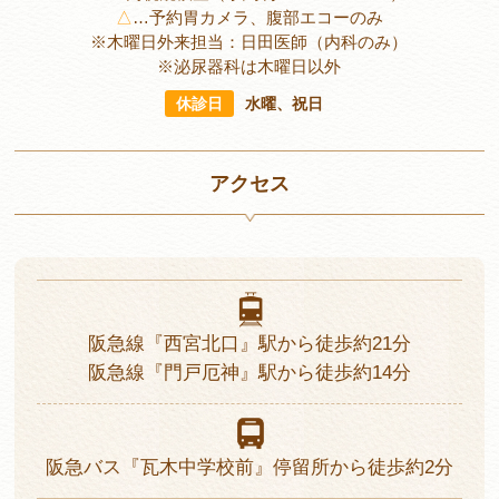
△
…
予約胃カメラ、腹部エコーのみ
※木曜日外来担当：日田医師（内科のみ）
※泌尿器科は木曜日以外
休診日
水曜、祝日
アクセス
阪急線
『西宮北口』駅から
徒歩約21分
阪急線
『門戸厄神』駅から
徒歩約14分
阪急バス
『瓦木中学校前』停留所から
徒歩約2分