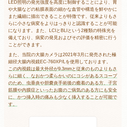
LED照明の発光強度を高度に制御することにより、胃
や大腸などの粘膜表面の細かな血管や構造を鮮やかに
また繊細に描出できることが特徴です。従来よりもさ
らに小さな病変をよりはっきりと認識することが可能
になります。また、LCIとBLIという2種類の特殊光を
備えており、病変の発見およびその評価を精密に行う
ことができます。
また、当院の大腸カメラは2021年3月に発売された極
細径大腸内視鏡EC-760XP/Lを使用しております。
この内視鏡は最大外径が9.3mmと従来のものよりもさ
らに細く、なおかつ柔らかいのにコシがあるスコープ
のため、虫垂炎や胆嚢炎手術後の癒着のある方、子宮
筋腫や内膜症といったお腹のご病気のある方にも安全
に、かつ挿入時の痛みも少なく挿入することが可能で
す。