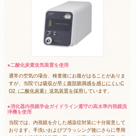
●
二酸化炭素送気装置を使用
通常の空気の場合、検査後にお腹がはることがありま
すが、当院では
吸収が早く腹部膨満感を感じにくいC
O2（二酸化炭素）送気装置を採用
しています。
●
消化器内視鏡学会ガイドライン遵守の高水準内視鏡洗
浄機を使用
当院では、内視鏡を介した感染症対策に十分留意して
おります。手洗いおよびブラッシング後にさらに専用