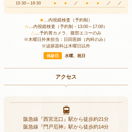
15:30～18:30
●
●
／
●
●
／
／
★
…
内視鏡検査（予約制）
☆
…
内視鏡検査（予約制・13:00～17:00）
△
…
予約胃カメラ、腹部エコーのみ
※木曜日外来担当：日田医師（内科のみ）
※泌尿器科は木曜日以外
休診日
水曜、祝日
アクセス
阪急線
『西宮北口』駅から
徒歩約21分
阪急線
『門戸厄神』駅から
徒歩約14分