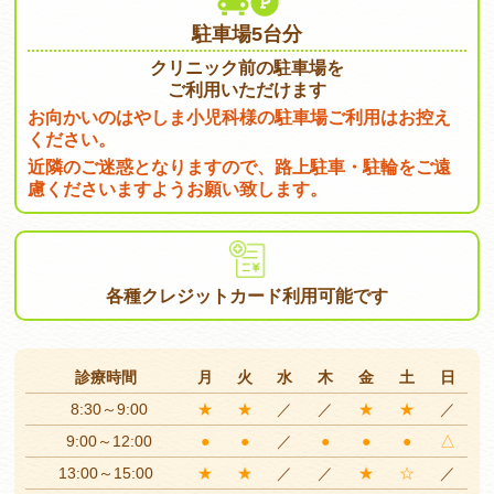
駐車場5台分
クリニック前の駐車場を
ご利用いただけます
お向かいのはやしま小児科様の駐車場ご利用はお控え
ください。
近隣のご迷惑となりますので、路上駐車・駐輪をご遠
慮くださいますようお願い致します。
各種クレジットカード
利用可能です
診療時間
月
火
水
木
金
土
日
8:30～9:00
★
★
／
／
★
★
／
9:00～12:00
●
●
／
●
●
●
△
13:00～15:00
★
★
／
／
★
☆
／