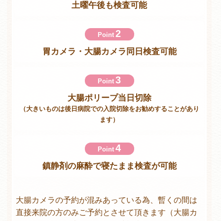
土曜午後も検査可能
2
Point
胃カメラ・大腸カメラ同日検査可能
3
Point
大腸ポリープ当日切除
（大きいものは後日病院での入院切除をお勧めすることがあり
ます）
4
Point
鎮静剤の麻酔で寝たまま検査が可能
大腸カメラの予約が混みあっている為、暫くの間は
直接来院の方のみご予約とさせて頂きます（大腸カ