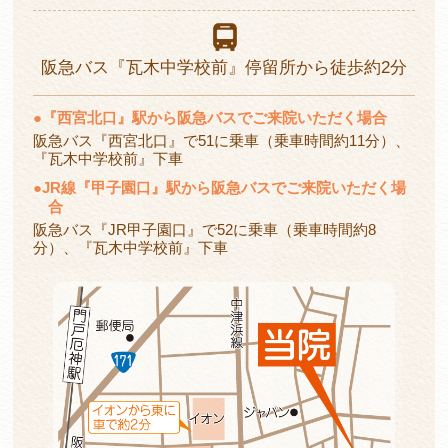
阪急バス
『瓦木中学校前』停留所から
徒歩約2分
●
『西宮北口』駅から阪急バスでご来院いただく場合
阪急バス『西宮北口』で51に乗車（乗車時間約11分）、
『瓦木中学校前』下車
●
JR線『甲子園口』駅から阪急バスでご来院いただく場
合
阪急バス『JR甲子園口』で52に乗車（乗車時間約8
分）、『瓦木中学校前』下車