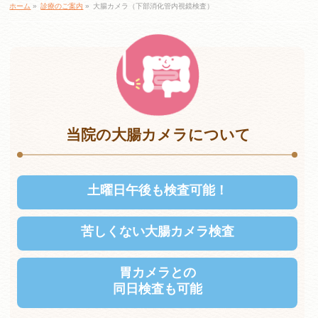
ホーム
»
診療のご案内
»
大腸カメラ（下部消化管内視鏡検査）
当院の大腸カメラについて
土曜日午後も
検査可能！
苦しくない
大腸カメラ検査
胃カメラとの
同日検査も
可能