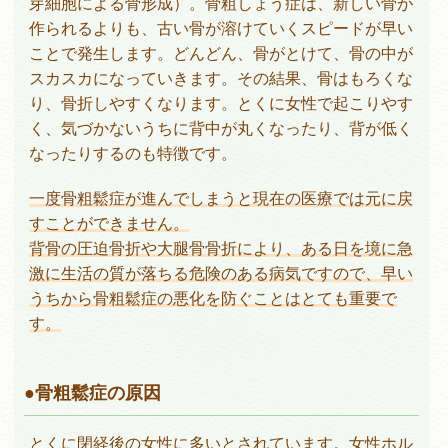
芽細胞による骨形成）。骨粗しょう症は、新しい骨が
作られるよりも、古い骨が溶けていくスピードが早い
ことで発生します。どんどん、骨がとけて、骨の中が
スカスカになっていきます。その結果、骨はもろくな
り、骨折しやすくなります。とくに女性で起こりやす
く、気づかないうちに背中が丸くなったり、背が低く
なったりするのも特徴です。
一度骨粗鬆症が進んでしまうと現在の医療では元に戻
すことができません。
背骨の圧迫骨折や大腿骨骨折により、ある日を境に急
激に生活の質が落ちる危険のある病気ですので、早い
うちから骨粗鬆症の悪化を防ぐことはとても重要で
す。
骨粗鬆症の原因
とくに閉経後の女性に多いとされています。女性ホル