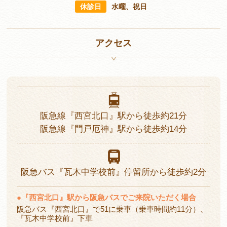
休診日
水曜、祝日
アクセス
阪急線
『西宮北口』駅から
徒歩約21分
阪急線
『門戸厄神』駅から
徒歩約14分
阪急バス
『瓦木中学校前』停留所から
徒歩約2分
●
『西宮北口』駅から阪急バスでご来院いただく場合
阪急バス『西宮北口』で51に乗車（乗車時間約11分）、
『瓦木中学校前』下車