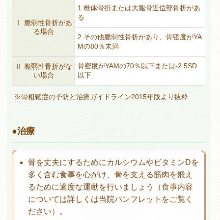
1 椎体骨折または大腿骨近位部骨折があ
る
Ⅰ 脆弱性骨折があ
る場合
2 その他脆弱性骨折があり、骨密度がYA
Mの80％未満
骨密度がYAMの70％以下または-2.5SD
Ⅱ 脆弱性骨折がな
い場合
以下
※骨粗鬆症の予防と治療ガイドライン2015年版より抜粋
治療
骨を丈夫にするためにカルシウムやビタミンDを
多く含む食事を心がけ、骨を支える筋肉を鍛え
るために適度な運動を行いましょう（食事内容
については詳しくは当院パンフレットをご覧く
ださい）。