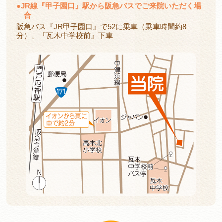
●
JR線『甲子園口』駅から阪急バスでご来院いただく場
合
阪急バス『JR甲子園口』で52に乗車（乗車時間約8
分）、『瓦木中学校前』下車