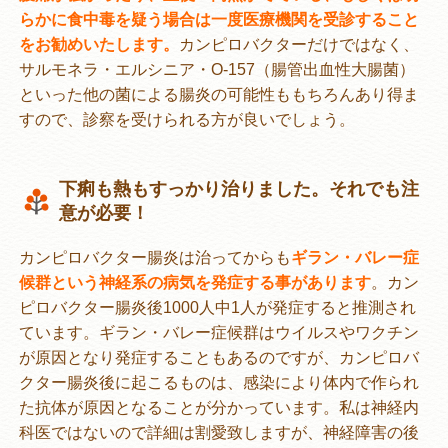
らかに食中毒を疑う場合は一度医療機関を受診すること
をお勧めいたします。
カンピロバクターだけではなく、
サルモネラ・エルシニア・O-157（腸管出血性大腸菌）
といった他の菌による腸炎の可能性ももちろんあり得ま
すので、診察を受けられる方が良いでしょう。
下痢も熱もすっかり治りました。それでも注
意が必要！
カンピロバクター腸炎は治ってからも
ギラン・バレー症
候群という神経系の病気を発症する事があります
。カン
ピロバクター腸炎後1000人中1人が発症すると推測され
ています。ギラン・バレー症候群はウイルスやワクチン
が原因となり発症することもあるのですが、カンピロバ
クター腸炎後に起こるものは、感染により体内で作られ
た抗体が原因となることが分かっています。私は神経内
科医ではないので詳細は割愛致しますが、神経障害の後