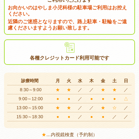
お向かいのはやしま小児科様の駐車場ご利用はお控え
ください。
近隣のご迷惑となりますので、路上駐車・駐輪をご遠
慮くださいますようお願い致します。
各種クレジットカード
利用可能です
診療時間
月
火
水
木
金
土
日
8:30～9:00
★
★
／
／
★
★
／
9:00～12:00
●
●
／
●
●
●
△
13:00～15:00
★
★
／
／
★
☆
／
15:30～18:30
●
●
／
●
●
／
／
★
…
内視鏡検査（予約制）