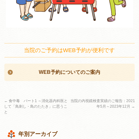
当院のご予約はWEB予約が便利です
WEB予約についてのご案内
←
食中毒 パート1 ～消化器内科医と
当院の内視鏡検査実績のご報告：2021
して「鳥刺し・鳥のたたき」に思うこ
年5月～2023年12月
→
と
年別アーカイブ