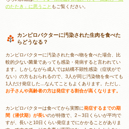
のたたき」に思うこと
もご覧ください。
カンピロバクターに汚染された生肉を食べた
らどうなる？
カンピロバクターに汚染された食べ物を食べた場合、比
較的少ない菌量であっても感染・発病すると言われてい
ます。しかしながら成人では結構不顕性感染（症状がで
ない）の方もおられるので、3人が同じ汚染物を食べても
1人だけ発症した…なんてこともよくあります。ただし、
お子さんや高齢者の方は発症する割合が高くなります。
カンピロバクターは食べてから実際に
発症するまでの期
間（潜伏期）が長い
のが特徴で、2～3日くらいが平均で
すが、長いと10日くらい発症までにかかることがありま