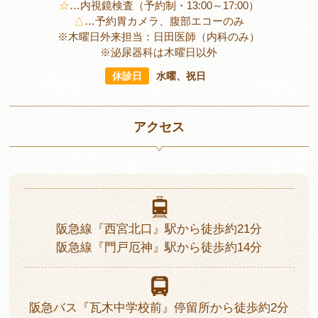
☆
…
内視鏡検査（予約制・13:00～17:00）
△
…
予約胃カメラ、腹部エコーのみ
※木曜日外来担当：日田医師（内科のみ）
※泌尿器科は木曜日以外
休診日
水曜、祝日
アクセス
阪急線
『西宮北口』駅から
徒歩約21分
阪急線
『門戸厄神』駅から
徒歩約14分
阪急バス
『瓦木中学校前』停留所から
徒歩約2分