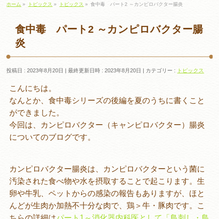
ホーム
»
トピックス
»
トピックス
»
食中毒 パート2 ～カンピロバクター腸炎
食中毒 パート2 ～カンピロバクター腸
炎
投稿日 : 2023年8月20日
最終更新日時 : 2023年8月20日
カテゴリー :
トピックス
こんにちは。
なんとか、食中毒シリーズの後編を夏のうちに書くこと
ができました。
今回は、カンピロバクター（キャンピロバクター）腸炎
についてのブログです。
カンピロバクター腸炎は、カンピロバクターという菌に
汚染された食べ物や水を摂取することで起こります。生
卵や牛乳、ペットからの感染の報告もありますが、ほと
んどが生肉か加熱不十分な肉で、鶏＞牛・豚肉です。こ
ちらの詳細は
パート1～消化器内科医として「鳥刺し・鳥