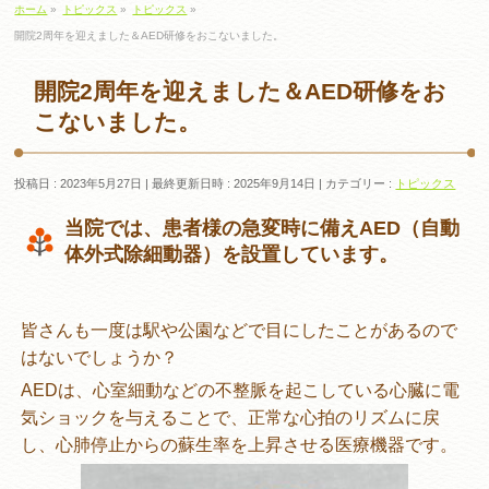
ホーム
»
トピックス
»
トピックス
»
開院2周年を迎えました＆AED研修をおこないました。
開院2周年を迎えました＆AED研修をお
こないました。
投稿日 : 2023年5月27日
最終更新日時 : 2025年9月14日
カテゴリー :
トピックス
当院では、患者様の急変時に備えAED（自動
体外式除細動器）を設置しています。
皆さんも一度は駅や公園などで目にしたことがあるので
はないでしょうか？
AEDは、心室細動などの不整脈を起こしている心臓に電
気ショックを与えることで、正常な心拍のリズムに戻
し、心肺停止からの蘇生率を上昇させる医療機器です。