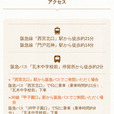
アクセス
阪急線
『西宮北口』駅から
徒歩約21分
阪急線
『門戸厄神』駅から
徒歩約14分
阪急バス
『瓦木中学校前』停留所から
徒歩約2分
●
『西宮北口』駅から阪急バスでご来院いただく場合
阪急バス『西宮北口』で51に乗車（乗車時間約11分）、
『瓦木中学校前』下車
●
JR線『甲子園口』駅から阪急バスでご来院いただく場
合
阪急バス『JR甲子園口』で52に乗車（乗車時間約8
分）、『瓦木中学校前』下車