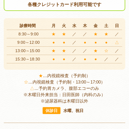
各種クレジットカード
利用可能です
診療時間
月
火
水
木
金
土
日
8:30～9:00
★
★
／
／
★
★
／
9:00～12:00
●
●
／
●
●
●
△
13:00～15:00
★
★
／
／
★
☆
／
15:30～18:30
●
●
／
●
●
／
／
★
…
内視鏡検査（予約制）
☆
…
内視鏡検査（予約制・13:00～17:00）
△
…
予約胃カメラ、腹部エコーのみ
※木曜日外来担当：日田医師（内科のみ）
※泌尿器科は木曜日以外
休診日
水曜、祝日